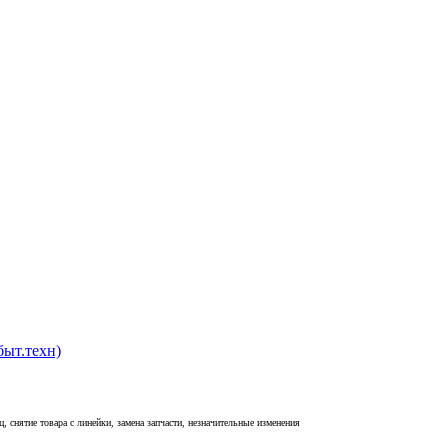
быт.техн)
, снятие товара с линейки, замена запчасти, незначительные изменения