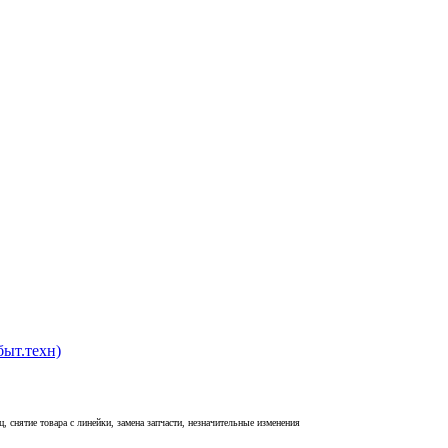
быт.техн)
, снятие товара с линейки, замена запчасти, незначительные изменения