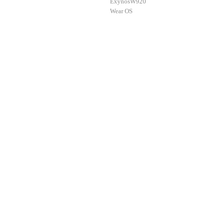
ExynosW920
Wear OS