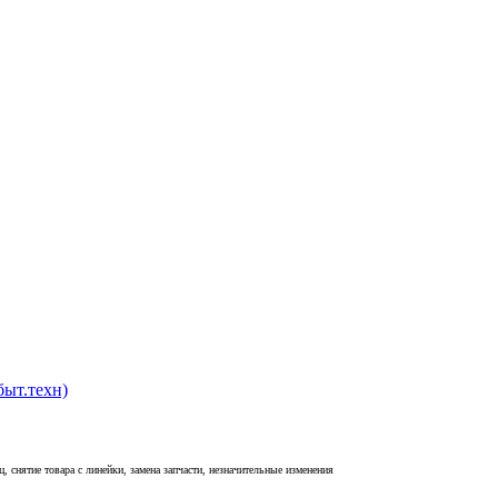
быт.техн)
, снятие товара с линейки, замена запчасти, незначительные изменения