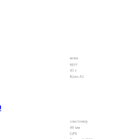
кожа
круг
41 г
Kirin A1
0
эластомер
46 мм
GPS